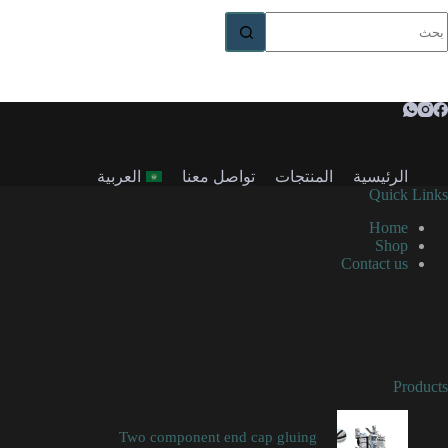
ا
وجد
تائج
الرئيسية
المنتجات
تواصل معنا
العربية
Quick Links
Home
Shop
Contact us
Products
Two component end cap gluing