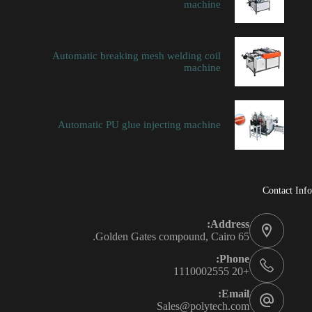
machine
Automatic breaking mesh welding coil
machine
Automatic PU glue injecting machine
Contact Info
Address:
65 Golden Gates compound, Cairo.
Phone:
+20 1110002555
Email:
Sales@polytech.com